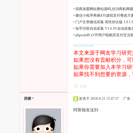
•
招商加盟网站整站源码,仿28商机网最新
•
微信小程序再推iOS虚拟支付整改方
•
门户文章微信采集 高性价比版 1.0.1
•
知乎问答自动采集 V1.6.19 自动采集发
•
phpwind9.xVIP用户组购买支
本文来源于网友学习研
如果您没有贡献积分，可
如果你需要加入本学习研
如果找不到您要的资源，
回复
<
西楼丶
发表于 2018-9-21 15:47:37
|
广东
|
阿斯顿发送到