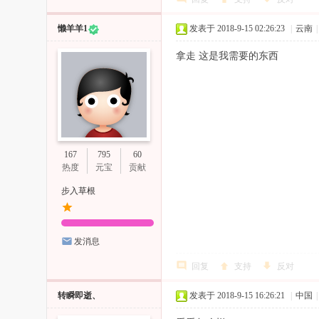
懒羊羊1
发表于 2018-9-15 02:26:23
|
云南
|
拿走 这是我需要的东西
167
795
60
热度
元宝
贡献
步入草根
发消息
回复
支持
反对
转瞬即逝、
发表于 2018-9-15 16:26:21
|
中国
|