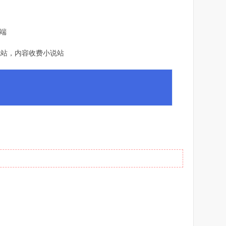
端
! {( L1 D6 x$ O/ `4 W3 Y4 e
说站，内容收费小说站