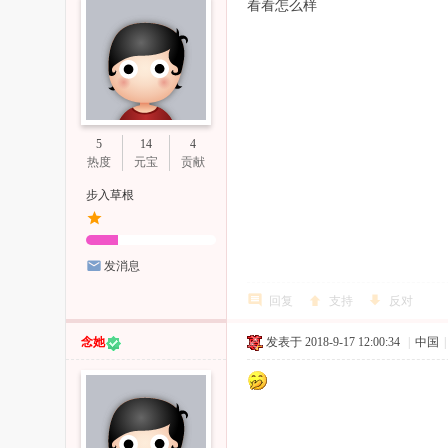
看看怎么样
5
14
4
热度
元宝
贡献
步入草根
发消息
回复
支持
反对
念她
发表于 2018-9-17 12:00:34
|
中国
|