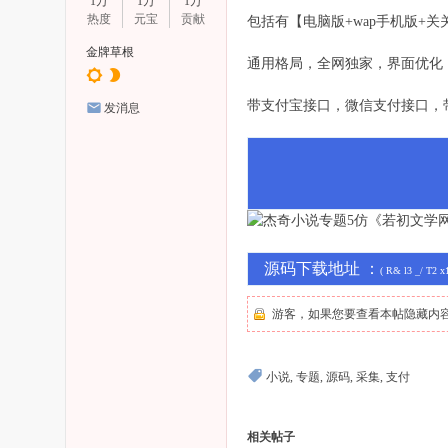
1万
1万
1万
% Z! n$ [4 j1 z9 |. Y7 P: a5 G0 W
热度
元宝
贡献
包括有【电脑版+wap手机版+关
) o* D" s1 N6 v1 u E \
金牌草根
通用格局，全网独家，界面优化
( {) n/ A6 \+ @# _2 d; o
带支付宝接口，微信支付接口，
发消息
源码下载地址
：
( R& l3 _/ T2 x
游客，如果您要查看本帖隐藏内
; J( j8 f+ a6 `6 z; g
小说
,
专题
,
源码
,
采集
,
支付
相关帖子