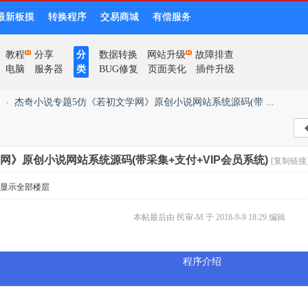
最新板摸
转换程序
交易商城
有偿服务
教程
分享
分
数据转换
网站升级
故障排查
电脑
服务器
类
BUG修复
页面美化
插件升级
】
›
杰奇小说专题5仿《若初文学网》原创小说网站系统源码(带 ...
网》原创小说网站系统源码(带采集+支付+VIP会员系统)
[复制链接
显示全部楼层
本帖最后由 民审-M 于 2018-9-9 18:29 编辑
程序介绍