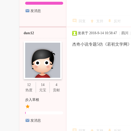
发消息
回复
支持
反对
dutc12
发表于 2018-9-14 10:58:47
|
四川
|
杰奇小说专题5仿《若初文学网》原
12
14
4
热度
元宝
贡献
步入草根
发消息
回复
支持
反对