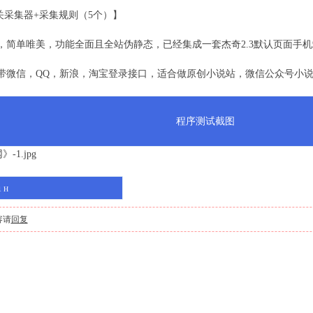
关采集器+采集规则（5个）】
，简单唯美，功能全面且全站伪静态，已经集成一套杰奇2.3默认页面手机
带微信，QQ，新浪，淘宝登录接口，适合做原创小说站，微信公众号小
程序测试截图
1 H
容请
回复