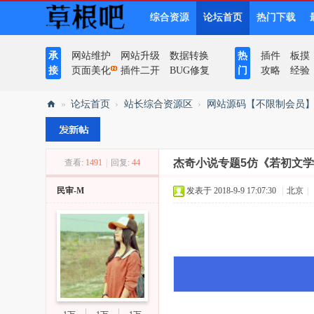
综合资源
论坛首页
热门下载
承
网站维护
网站升级
数据转换
热
插件
板摸
接
页面美化
插件二开
BUG修复
门
攻略
经验
»
论坛首页
›
站长综合资源区
›
网站源码【不限制会员
草
根
杰奇小说专题5仿《若初文学
查看:
1491
|
回复:
44
吧
民审-M
发表于 2018-9-9 17:07:30
|
北京
|
) F8 m" I' F4 X1 u" |' q
3 w) `2 M V; J7 u
2 w4 a6 a2 s! t% G4 B; T+ V6 ]