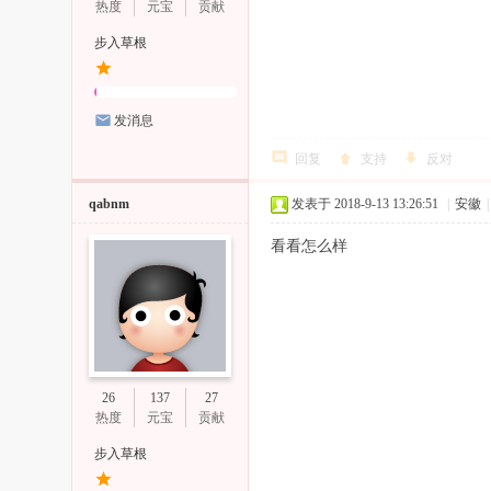
热度
元宝
贡献
步入草根
发消息
回复
支持
反对
qabnm
发表于 2018-9-13 13:26:51
|
安徽
|
看看怎么样
26
137
27
热度
元宝
贡献
步入草根