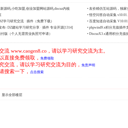
源码,小吃加盟,创业加盟网站源码,discuz内核
•
友价精仿互站源码，独家
案
•
悟空问答自动采集 v10.01.
 DZ学习研究交流 · 插件（免费下载）
•
百度知道自动采集 V10.01.
布- DZ建站学习研究分享 · 插件 专业开源[1314]
•
phpwind9.x积分充
付宝当面付版（个人无需营业执照可申请）
•
DiscuzX3.x通用积分充
究交流
www.caogen8.co
，请以学习研究交流为主。
以直接免费领取，
免费领取
究交流，请以学习研究交流为目的，
免责声明
请搜索一下，
点击搜索
显示全部楼层