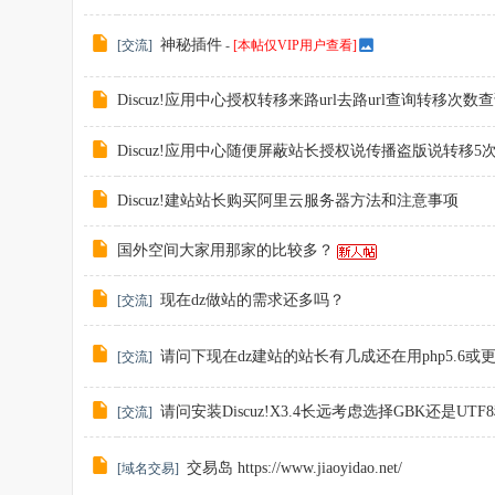
神秘插件
[
交流
]
-
[本帖仅VIP用户查看]
Discuz!应用中心授权转移来路url去路url查询转移次数
Discuz!应用中心随便屏蔽站长授权说传播盗版说转移5
Discuz!建站站长购买阿里云服务器方法和注意事项
国外空间大家用那家的比较多？
现在dz做站的需求还多吗？
[
交流
]
请问下现在dz建站的站长有几成还在用php5.6或
[
交流
]
请问安装Discuz!X3.4长远考虑选择GBK还是UTF
[
交流
]
交易岛 https://www.jiaoyidao.net/
[
域名交易
]