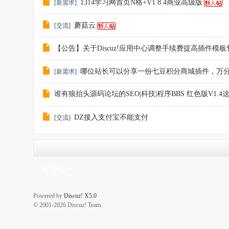
1314学习网首页N格+V1.8.4商业高级版
[
新需求
]
蘑菇云
[
交流
]
【公告】关于Discuz!应用中心调整手续费提高插件模
哪位站长可以分享一份七豆积分商城插件，万
[
新需求
]
谁有狼抬头源码论坛的SEO|科技|程序BBS 红色版V1.4
DZ接入支付宝不能支付
[
交流
]
发新帖
Powered by
Discuz! X5.0
© 2001-2026 Discuz! Team.