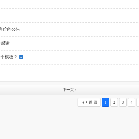
板售价的公告
分感谢
这个模板？
下一页 »
返 回
1
2
3
4