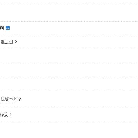
查询
次谁之过？
更低版本的？
8稳妥？