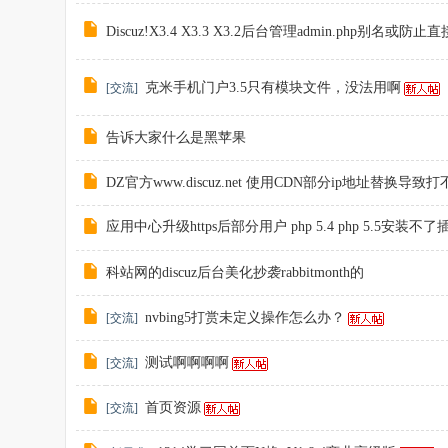
Discuz!X3.4 X3.3 X3.2后台管理admin.php别
克米手机门户3.5只有模块文件，没法用啊
[
交流
]
告诉大家什么是黑苹果
DZ官方www.discuz.net 使用CDN部分ip地址替换导
应用中心升级https后部分用户 php 5.4 php 5.5
科站网的discuz后台美化抄袭rabbitmonth的
nvbing5打赏未定义操作怎么办？
[
交流
]
测试啊啊啊啊
[
交流
]
首页资源
[
交流
]