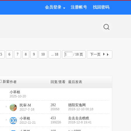
会员登录
注册帐号
找回密码
5
6
7
8
9
10
... 18
/ 18 页
下一页
新窗
作者
回复/查看
最后发表
小草根
2025-10-20
282
德阳安逸网
民审-M
20058
2018-12-10 00:18
2017-7-18
隐
藏
置
453
去去去去瞧瞧
小草根
顶
199226
2018-12-8 19:41
2012-11-21
隐
帖
藏
置