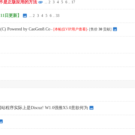
插件模版不是正版应用的方法
...
2
3
4
5
6
..
17
11日更新】
...
2
3
4
5
6
..
33
ered by CaoGen8.Co
-
[本帖仅VIP用户查看]
- [售价
30
贡献]
序实际上是Discuz! W1.0强推X5.0意欲何为