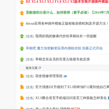
DZ X3.4 X3.3 X3.2 F1.0 X3.1 X3版本安装开源
贡献值积分是什么，如何获得（新手必读）【2014年7月
discuz应用各种插件模板正版校验加密机制及开源方法！(C) Pow
我用的我的惨痛代价给草根站长一些提醒
[
交流
]
草根吧 魔方加密解密应用内测粉丝组 招募正式开始
草根忠实会员的百度云链接失效反馈
[
交流
]
版块主题
宿舍报修管理系统
[
交流
]
官方强推DZ升级到了X5.0到时候F12看到他自己网站程
[
交流
]
X5.0聚合首页手机端访问首页三种面板怎样美化
[
交流
]