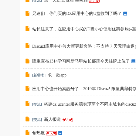
第一天进去贵站 望照顾
[
交流
]
兄逮们：你们买的DZ应用中心的U盘收到了吗？
站长注意了，在应用中心买的U盘小心使用优惠券购买
Discuz!应用中心伟大新更新套路：不支持 7 天无理由退
隆重宣布1314学习网新马甲站长部落今天挂牌上位了
求一款app
[
新需求
]
应用中心也开始卖靓号了：2019年 Discuz! 限量典藏
搭建dz ucenter服务端实现两个不同主域名的dis
[
交流
]
新人报道
[
交流
]
领热度