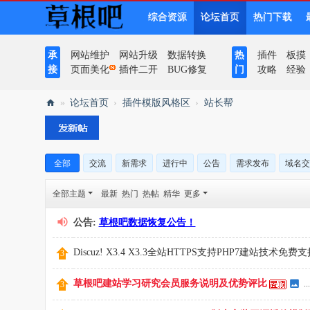
综合资源
论坛首页
热门下载
承
网站维护
网站升级
数据转换
热
插件
板摸
接
页面美化
插件二开
BUG修复
门
攻略
经验
»
论坛首页
›
插件模版风格区
›
站长帮
草
根
吧
全部
交流
新需求
进行中
公告
需求发布
域名交
全部主题
最新
热门
热帖
精华
更多
公告:
草根吧数据恢复公告！
Discuz! X3.4 X3.3全站HTTPS支持PHP7建站技术免
草根吧建站学习研究会员服务说明及优势评比
..