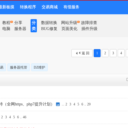
最新板摸
转换程序
交易商城
有偿服务
教程
分享
分
数据转换
网站升级
故障排查
电脑
服务器
类
BUG修复
页面美化
插件升级
返 回
1
2
3
4
易
服务器托管
DZ维护
费支持（全网https、php7提升计划）
...
2
3
4
5
6
..
29
.
2
3
4
5
6
..
46