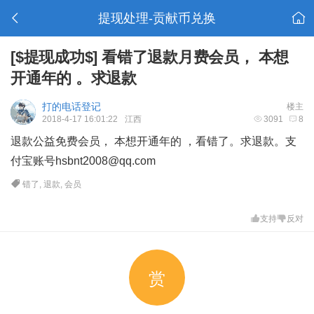
提现处理-贡献币兑换
[$提现成功$]
看错了退款月费会员， 本想
开通年的 。求退款
打的电话登记
楼主
2018-4-17 16:01:22
江西
3091
8
退款公益免费会员， 本想开通年的 ，看错了。求退款。支
付宝账号
hsbnt2008@qq.com
错了
,
退款
,
会员
支持
反对
赏