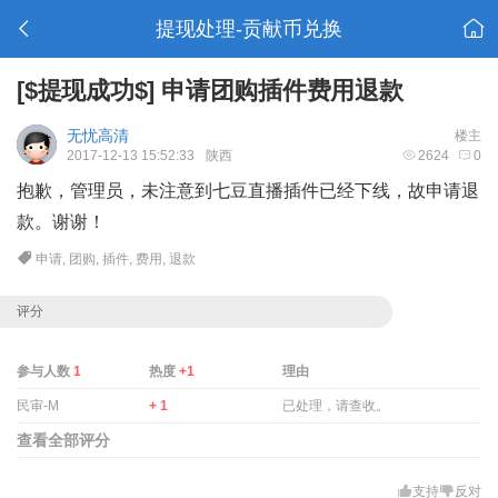
提现处理-贡献币兑换
[$提现成功$]
申请团购插件费用退款
无忧高清
楼主
2017-12-13 15:52:33
陕西
2624
0
抱歉，管理员，未注意到七豆直播插件已经下线，故申请退
款。谢谢！
申请
,
团购
,
插件
,
费用
,
退款
评分
参与人数
1
热度
+1
理由
民审-M
+ 1
已处理，请查收。
查看全部评分
支持
反对