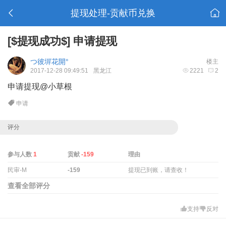
提现处理-贡献币兑换
[$提现成功$]
申请提现
つ彼堓花開°
楼主
2017-12-28 09:49:51
黑龙江
2221
2
申请提现@小草根
申请
评分
参与人数
1
贡献
-159
理由
民审-M
-159
提现已到账，请查收！
查看全部评分
支持
反对