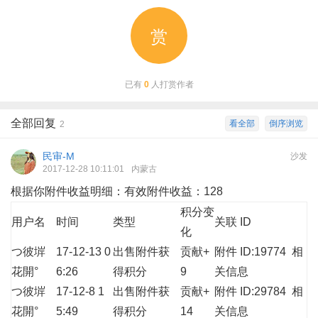
赏
已有
0
人打赏作者
全部回复
看全部
倒序浏览
2
民审-M
沙发
2017-12-28 10:11:01
内蒙古
根据你附件收益明细：有效附件收益：128
积分变
用户名
时间
类型
关联 ID
化
つ彼堓
17-12-13 0
出售附件获
贡献+
附件 ID:19774
相
花開°
6:26
得积分
9
关信息
つ彼堓
17-12-8 1
出售附件获
贡献+
附件 ID:29784
相
花開°
5:49
得积分
14
关信息