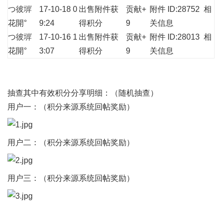
つ彼堓
17-10-18 0
出售附件获
贡献+
附件 ID:28752
相
花開°
9:24
得积分
9
关信息
つ彼堓
17-10-16 1
出售附件获
贡献+
附件 ID:28013
相
花開°
3:07
得积分
9
关信息
抽查其中有效积分分享明细：（随机抽查）
用户一：（积分来源系统回帖奖励）
用户二：（积分来源系统回帖奖励）
用户三：（积分来源系统回帖奖励）