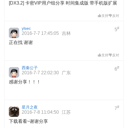
[DX3.2] 卡密VIP用户组分享 时间集成版 带手机版扩展
支持
反对
ylsec
#
5
2016-7-7 17:45:05
吉林
正在找 谢谢
支持
反对
西秦公子
#
6
2016-7-7 22:02:30
广东
感谢分享！！！
星月之夜
#
7
2016-7-8 11:04:50
江苏
下载看看~谢谢分享