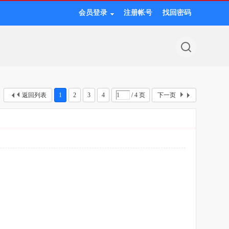
会员登录
注册帐号
找回密码
返回列表
1
2
3
4
/ 4 页
下一页