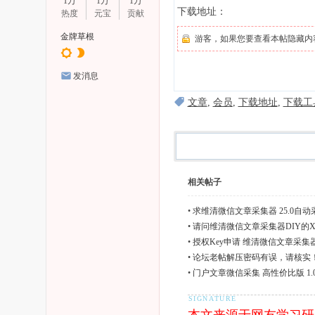
1万
1万
1万
下载地址：
热度
元宝
贡献
金牌草根
游客，如果您要查看本帖隐藏内
发消息
文章
,
会员
,
下载地址
,
下载工
相关帖子
•
求维清微信文章采集器 25.0自
门户key
•
请问维清微信文章采集器DIY的X
在哪下载
•
授权Key申请 维清微信文章采集器 
动采集论坛门户
•
论坛老帖解压密码有误，请核实
•
门户文章微信采集 高性价比版 1.0.
习研究交流 · 插件（免费下载）