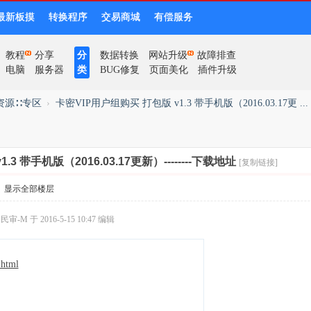
最新板摸
转换程序
交易商城
有偿服务
教程
分享
分
数据转换
网站升级
故障排查
电脑
服务器
类
BUG修复
页面美化
插件升级
版资源∷专区
›
卡密VIP用户组购买 打包版 v1.3 带手机版（2016.03.17更 ...
3 带手机版（2016.03.17更新）--------下载地址
[复制链接]
显示全部楼层
-M 于 2016-5-15 10:47 编辑
.html