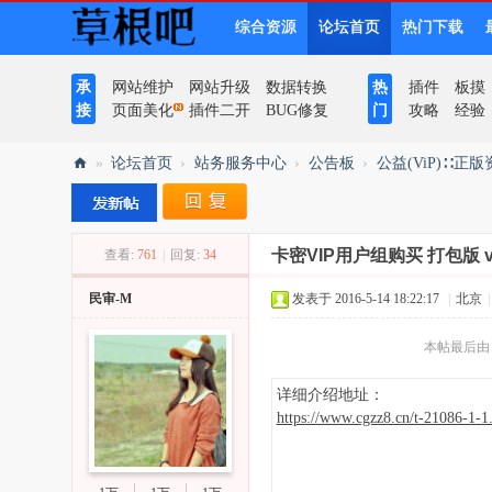
综合资源
论坛首页
热门下载
承
网站维护
网站升级
数据转换
热
插件
板摸
接
页面美化
插件二开
BUG修复
门
攻略
经验
»
论坛首页
›
站务服务中心
›
公告板
›
公益(ViP)∷正
草
根
卡密VIP用户组购买 打包版 v1.
查看:
761
|
回复:
34
吧
民审-M
发表于 2016-5-14 18:22:17
|
北京
|
本帖最后由 民审
详细介绍地址：
https://www.cgzz8.cn/t-21086-1-1