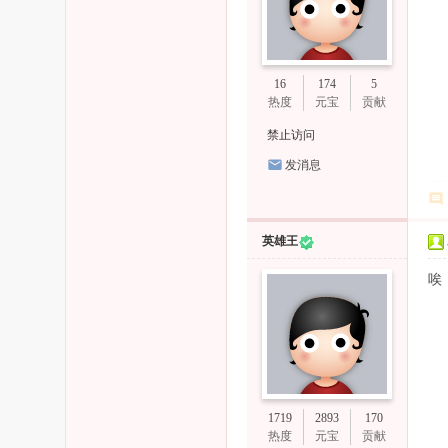
16
174
5
热度
元宝
贡献
禁止访问
发消息
英雄王
唉
1719
2893
170
热度
元宝
贡献