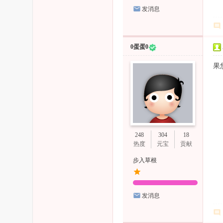
发消息
0蛋蛋0
果
248
304
18
热度
元宝
贡献
步入草根
发消息