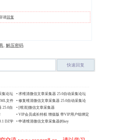
容请
回复
具
,
解压密码
快速回复
动采集论坛
•
求维清微信文章采集器 25.0自动采集论坛
门户key
ML文件
•
修复维清微信文章采集器 25.0自动采集论
坛门户公众号&文章分类打开空白问题
25.0自
•
[维清]微信文章采集器
！
•
VIP会员成长特权 增值版 带VIP用户组绑定
麻烦详细解释下绑定规则
1 DZ学
•
申请维清微信文章采集器的key